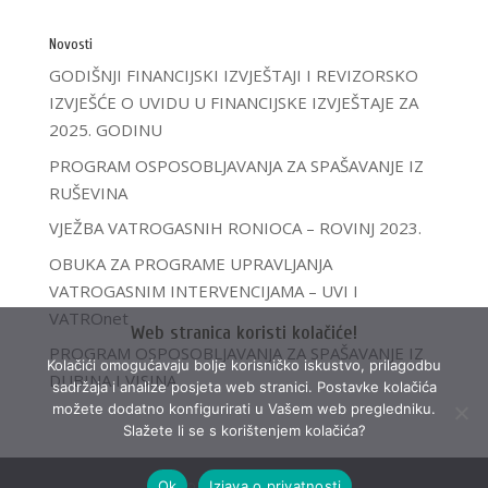
Novosti
GODIŠNJI FINANCIJSKI IZVJEŠTAJI I REVIZORSKO
IZVJEŠĆE O UVIDU U FINANCIJSKE IZVJEŠTAJE ZA
2025. GODINU
PROGRAM OSPOSOBLJAVANJA ZA SPAŠAVANJE IZ
RUŠEVINA
VJEŽBA VATROGASNIH RONIOCA – ROVINJ 2023.
OBUKA ZA PROGRAME UPRAVLJANJA
VATROGASNIM INTERVENCIJAMA – UVI I
VATROnet
Web stranica koristi kolačiće!
PROGRAM OSPOSOBLJAVANJA ZA SPAŠAVANJE IZ
Kolačići omogućavaju bolje korisničko iskustvo, prilagodbu
DUBINA I VISINA
sadržaja i analize posjeta web stranici. Postavke kolačića
možete dodatno konfigurirati u Vašem web pregledniku.
Slažete li se s korištenjem kolačića?
Ok
Izjava o privatnosti
©
VZIŽ
|
impressum