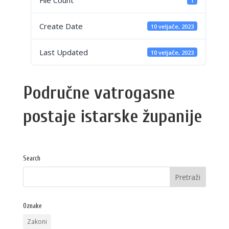
File Count
1
Create Date
10 veljače, 2023
Last Updated
10 veljače, 2023
Područne vatrogasne
postaje istarske županije
Search
Oznake
Zakoni