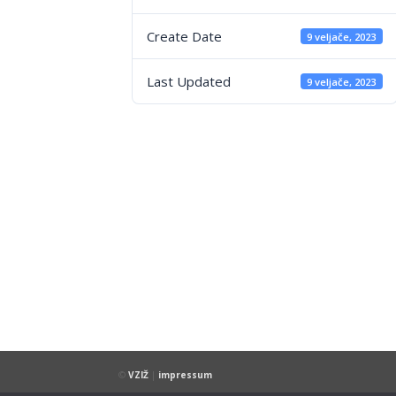
Create Date
9 veljače, 2023
Last Updated
9 veljače, 2023
©
VZIŽ
|
impressum