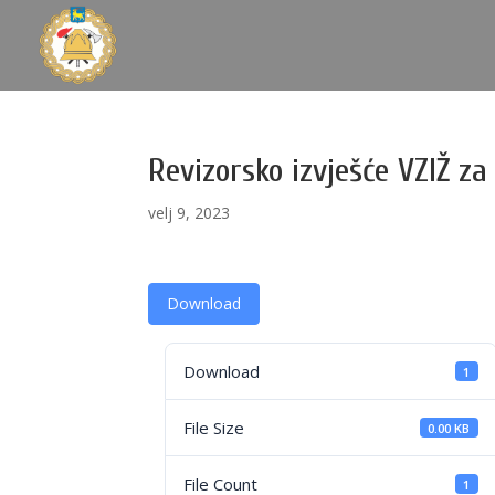
Revizorsko izvješće VZIŽ za
velj 9, 2023
Download
Download
1
File Size
0.00 KB
File Count
1